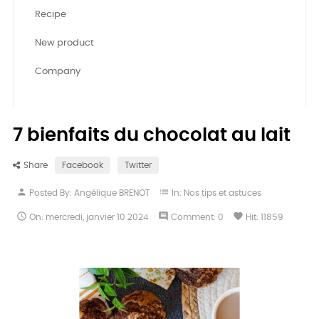
Recipe
New product
Company
7 bienfaits du chocolat au lait
Share
Facebook
Twitter
person
list
Posted By:
Angélique BRENOT
In:
Nos tips et astuces

comment
favorite
On:
mercredi,
janvier
10
2024
Comment:
0
Hit:
11859