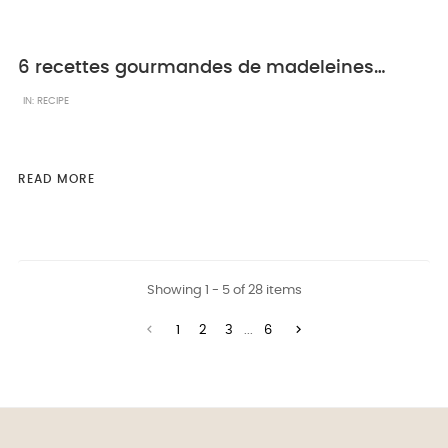
6 recettes gourmandes de madeleines au chocolat
IN:
RECIPE
READ MORE
Showing 1 - 5 of 28 items


1
2
3
...
6