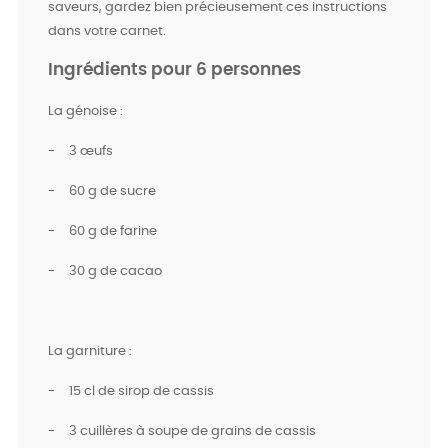
saveurs, gardez bien précieusement ces instructions
dans votre carnet.
Ingrédients pour 6 personnes
La génoise :
-
3 œufs
-
60 g de sucre
-
60 g de farine
-
30 g de cacao
La garniture :
-
15 cl de sirop de cassis
-
3 cuillères à soupe de grains de cassis