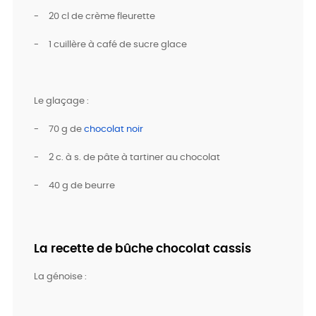
-
20 cl de crème fleurette
-
1 cuillère à café de sucre glace
Le glaçage :
-
70 g de
chocolat noir
-
2 c. à s. de pâte à tartiner au chocolat
-
40 g de beurre
La recette de bûche chocolat cassis
La génoise :