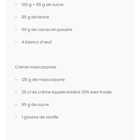
-
100 g + 85 g de sucre
-
85 g de farine
-
50 g de cacao en poudre
-
4 blancs d’œuf
Crème mascarpone :
-
125 g de mascarpone
-
25 cl de crème liquide entière 35% bien froide
-
65 g de sucre
-
1 gousse de vanille