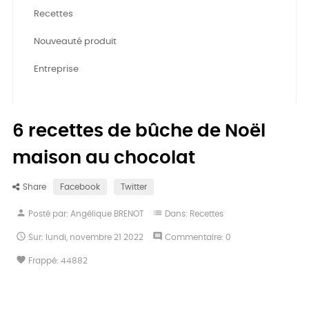
Recettes
Nouveauté produit
Entreprise
6 recettes de bûche de Noël
maison au chocolat
Share
Facebook
Twitter
person
list
Posté par:
Angélique BRENOT
Dans:
Recettes

comment
Sur:
lundi,
novembre
21
2022
Commentaire:
0
favorite
Frappé:
44882