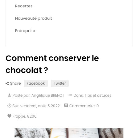
Recettes
Nouveauté produit
Entreprise
Comment conserver le
chocolat ?
Share
Facebook
Twitter
person
list
Posté par:
Angélique BRENOT
Dans:
Tips et astuces

comment
Sur:
vendredi,
août
5
2022
Commentaire:
0
favorite
Frappé:
8206