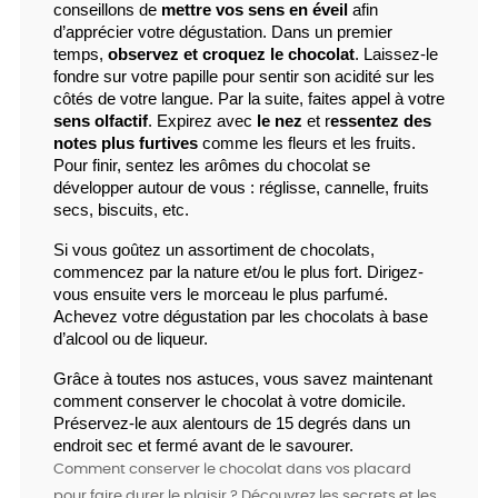
conseillons de 
mettre vos sens en éveil
 afin 
d’apprécier votre dégustation. Dans un premier 
temps, 
observez et croquez le chocolat
. Laissez-le 
fondre sur votre papille pour sentir son acidité sur les 
côtés de votre langue. Par la suite, faites appel à votre 
sens olfactif
. Expirez avec 
le nez
 et r
essentez des 
notes plus furtives
 comme les fleurs et les fruits. 
Pour finir, sentez les arômes du chocolat se 
développer autour de vous : réglisse, cannelle, fruits 
secs, biscuits, etc.
Si vous goûtez un assortiment de chocolats, 
commencez par la nature et/ou le plus fort. Dirigez-
vous ensuite vers le morceau le plus parfumé. 
Achevez votre dégustation par les chocolats à base 
d’alcool ou de liqueur.
Grâce à toutes nos astuces, vous savez maintenant 
comment conserver le chocolat à votre domicile. 
Préservez-le aux alentours de 15 degrés dans un 
endroit sec et fermé avant de le savourer.
Comment conserver le chocolat dans vos placard
pour faire durer le plaisir ? Découvrez les secrets et les