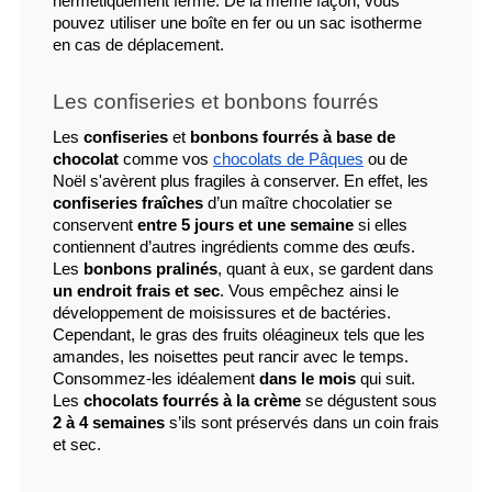
hermétiquement fermé. De la même façon, vous 
pouvez utiliser une boîte en fer ou un sac isotherme 
en cas de déplacement.
Les confiseries et bonbons fourrés
Les 
confiseries
 et 
bonbons fourrés à base de 
chocolat
 comme vos 
chocolats de Pâques
 ou de 
Noël s'avèrent plus fragiles à conserver. En effet, les 
confiseries fraîches
 d’un maître chocolatier se 
conservent 
entre 5 jours et une semaine
 si elles 
contiennent d’autres ingrédients comme des œufs. 
Les 
bonbons pralinés
, quant à eux, se gardent dans 
un endroit frais et sec
. Vous empêchez ainsi le 
développement de moisissures et de bactéries. 
Cependant, le gras des fruits oléagineux tels que les 
amandes, les noisettes peut rancir avec le temps. 
Consommez-les idéalement 
dans le mois
 qui suit. 
Les 
chocolats fourrés à la crème
 se dégustent sous 
2 à 4 semaines
 s’ils sont préservés dans un coin frais 
et sec.