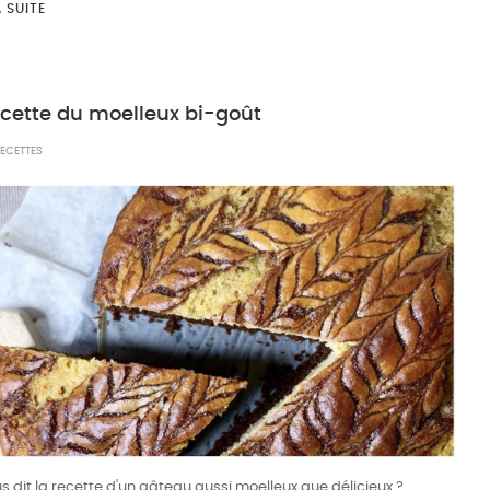
A SUITE
ecette du moelleux bi-goût
ECETTES
s dit la recette d'un gâteau aussi moelleux que délicieux ?