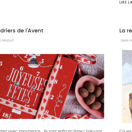
LIRE L
riers de l'Avent
La r
 PRODUIT
DANS:
R
iez avec impatience... Ils sont enfin en ligne ! Voici nos
Ça vou