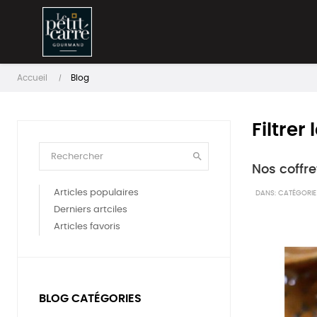
Accueil
Blog
Filtrer

Nos coffre
Articles populaires
DANS:
CATÉGORIE 
Derniers artciles
Articles favoris
BLOG CATÉGORIES