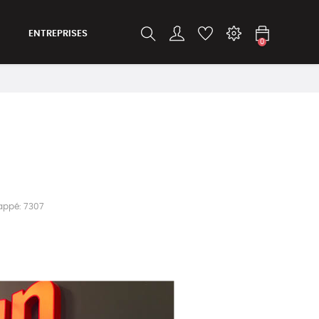
ENTREPRISES
0
appé:
7307