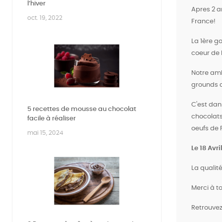
l’hiver
Apres 2 a
oct. 19, 2022
France!
La 1ère g
coeur de 
Notre amb
grounds d
C'est dan
5 recettes de mousse au chocolat
chocolats
facile à réaliser
oeufs de 
mai 15, 2024
Le 18 Avr
La qualit
Merci à t
Retrouvez 