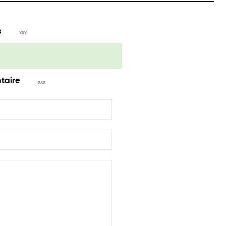
s
taire