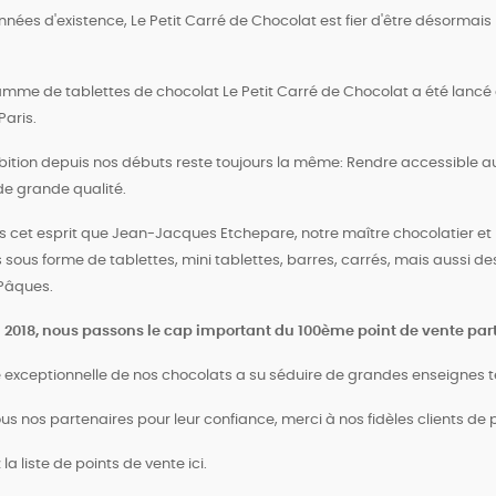
nnées d'existence, Le Petit Carré de Chocolat est fier d'être désormais
amme de tablettes de chocolat Le Petit Carré de Chocolat a été lancé 
Paris.
ition depuis nos débuts reste toujours la même: Rendre accessible a
e grande qualité.
s cet esprit que Jean-Jacques Etchepare, notre maître chocolatier et m
 sous forme de tablettes, mini tablettes, barres, carrés, mais aussi de
Pâques.
il 2018, nous passons le cap important du 100ème point de vente par
é exceptionnelle de nos chocolats a su séduire de grandes enseignes t
ous nos partenaires pour leur confiance, merci à nos fidèles clients de
la liste de points de vente ici.