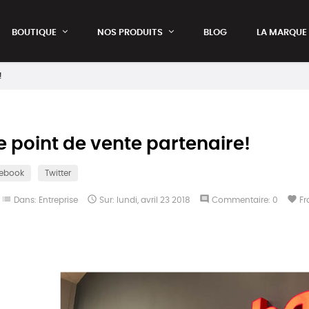
BOUTIQUE
NOS PRODUITS
BLOG
LA MARQUE
!
 point de vente partenaire!
ebook
Twitter
list

comment
favorite
Dans:
Entreprise
Sur:
lundi,
avril
23
2018
Commentaire:
0
Fr