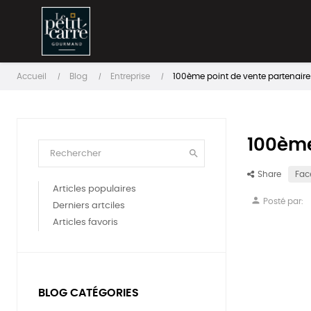
Accueil
Blog
Entreprise
100ème point de vente partenaire
100ème

Share
Fac
Articles populaires
person
Posté par:
Derniers artciles
Articles favoris
BLOG CATÉGORIES