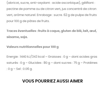
(abricot, sucre, anti-oxydant : acide ascorbique), gélifiant :
pectine de pomme ou de citron vert, jus concentré de citron
vert, arôme naturel. Enrobage : sucre. 62 g de pulpe de fruits
pour 100 g de pâtes de fruits.
Traces éventuelles : fruits à coque, gluten de blé, lait, œuf,
sésame, soja.
Valeurs nutritionnelles pour 100 g
Energie : 1440 kJ/343 kcal – Graisses : 0 g – dont acides gras
saturés : 0 g – Glucides : 80 g – dont sucres : 75 g – Protéines
: 0 g – Sel : 0.06 g.
VOUS POURRIEZ AUSSI AIMER