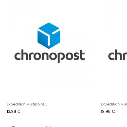
Expédition Multipoint...
Expédition Mult
Prix
Prix
13,98 €
19,98 €