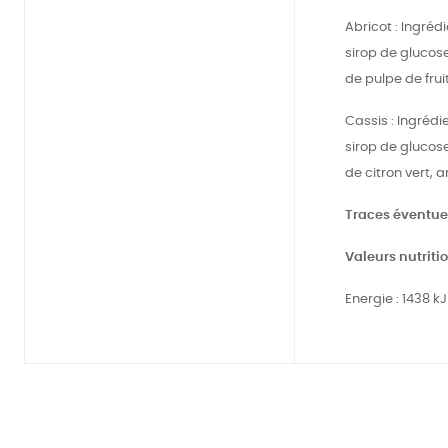
Abricot : Ingréd
sirop de glucose
de pulpe de frui
Cassis : Ingréd
sirop de glucose
de citron vert, 
Traces éventuell
Valeurs nutriti
Energie : 1438 kJ