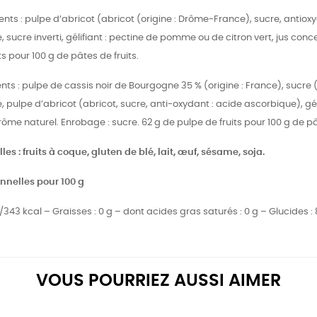
ients : pulpe d’abricot (abricot (origine : Drôme-France), sucre, antiox
, sucre inverti, gélifiant : pectine de pomme ou de citron vert, jus conc
ts pour 100 g de pâtes de fruits.
ients : pulpe de cassis noir de Bourgogne 35 % (origine : France), suc
, pulpe d’abricot (abricot, sucre, anti-oxydant : acide ascorbique), gé
arôme naturel. Enrobage : sucre. 62 g de pulpe de fruits pour 100 g de pâ
es : fruits à coque, gluten de blé, lait, œuf, sésame, soja.
onnelles pour 100 g
/343 kcal – Graisses : 0 g – dont acides gras saturés : 0 g – Glucides : 80
VOUS POURRIEZ AUSSI AIMER