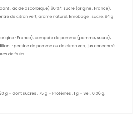
ydant : acide ascorbique) 60 %*, sucre (origine : France),
entré de citron vert, arôme naturel. Enrobage : sucre. 64 g
re (origine : France), compote de pomme (pomme, sucre),
lifiant : pectine de pomme ou de citron vert, jus concentré
tes de fruits.
 g – dont sucres : 75 g – Protéines : 1 g – Sel : 0.06 g.