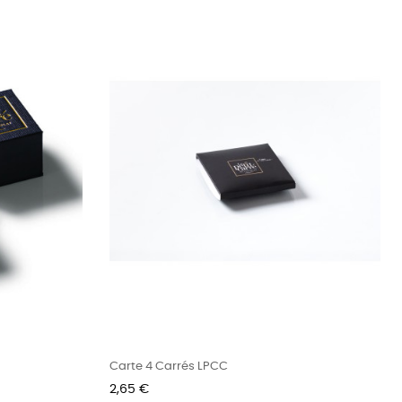
Carte 4 Carrés LPCC
Prix
2,65 €