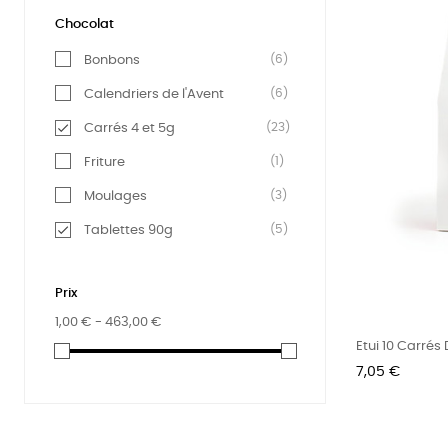
Chocolat
(6)
Bonbons
(6)
Calendriers de l'Avent

(23)
Carrés 4 et 5g
(1)
Friture
(3)
Moulages

(5)
Tablettes 90g
(7)
Œufs
Prix
1,00 € - 463,00 €
Etui 10 Carrés
Prix
7,05 €