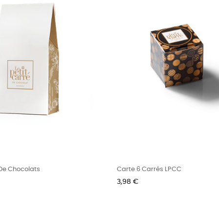
 De Chocolats
Carte 6 Carrés LPCC
Prix
3,98 €