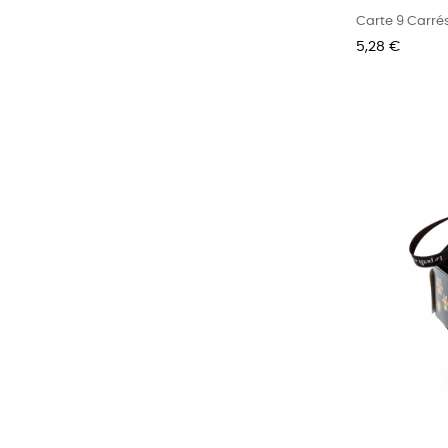
Carte 9 Carré
Prix
5,28 €