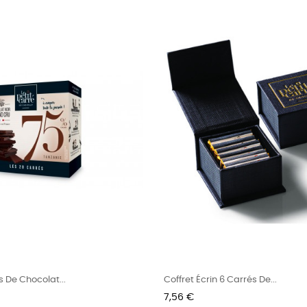
s De Chocolat...
Coffret Écrin 6 Carrés De...
Prix
7,56 €