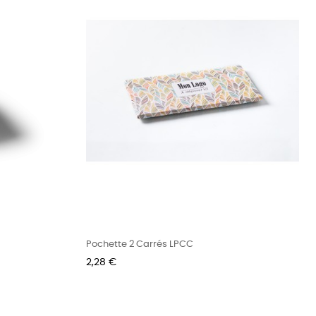
Pochette 2 Carrés LPCC
Prix
2,28 €