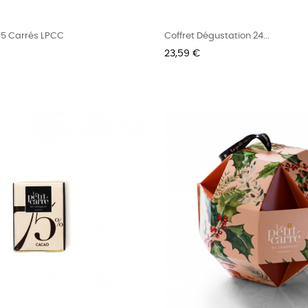
15 Carrés LPCC
Coffret Dégustation 24...
Prix
23,59 €