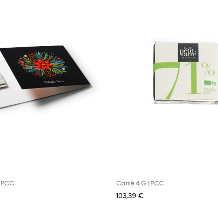
 LPCC
Carré 4 G LPCC
Prix
103,39 €